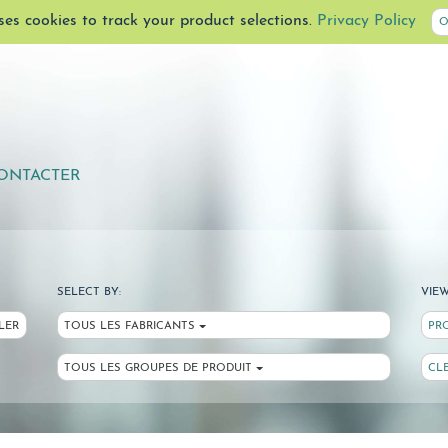
uses cookies to track your product selections.
Privacy Policy
O
ONTACTER
SELECT BY:
VIEW
LER
TOUS LES FABRICANTS
PR
TOUS LES GROUPES DE PRODUIT
CL