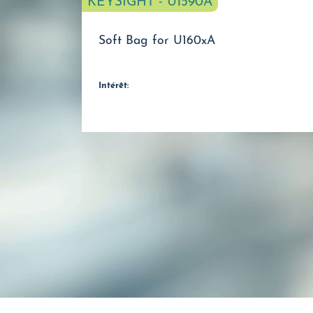
KEYSIGHT - U1590A
Soft Bag for U160xA
Intérêt: