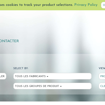
uses cookies to track your product selections.
Privacy Policy
O
ONTACTER
SELECT BY:
VIEW
LER
TOUS LES FABRICANTS
PR
TOUS LES GROUPES DE PRODUIT
CL