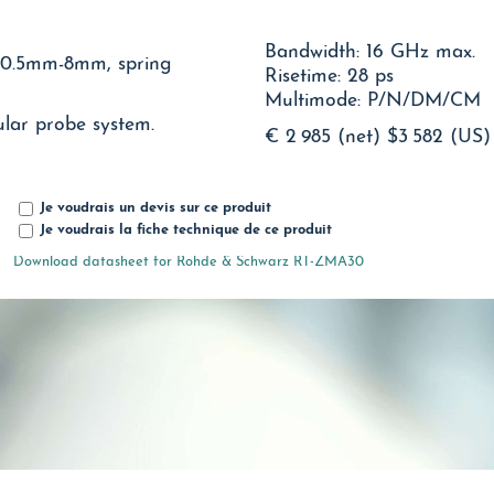
Bandwidth: 16 GHz max.
 0.5mm-8mm, spring
Risetime: 28 ps
Multimode: P/N/DM/CM
ule for R&S RT-ZM modular probe system.
€ 2 985 (net)
$3 582 (US)
Je voudrais un devis sur ce produit
Je voudrais la fiche technique de ce produit
Download datasheet for Rohde & Schwarz RT-ZMA30