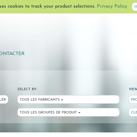
uses cookies to track your product selections.
Privacy Policy
O
ONTACTER
SELECT BY:
VIEW
LER
TOUS LES FABRICANTS
PR
TOUS LES GROUPES DE PRODUIT
CL