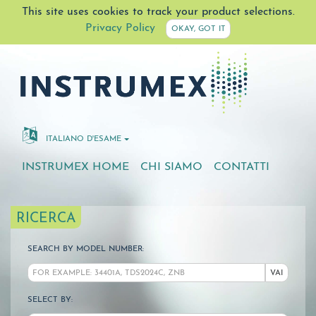
This site uses cookies to track your product selections.
Privacy Policy
OKAY, GOT IT
ITALIANO D'ESAME
INSTRUMEX HOME
CHI SIAMO
CONTATTI
RICERCA
SEARCH BY MODEL NUMBER:
VAI
SELECT BY: