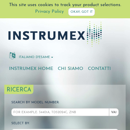
This site uses cookies to track your product selections.
Privacy Policy
OKAY, GOT IT
ITALIANO D'ESAME
INSTRUMEX HOME
CHI SIAMO
CONTATTI
RICERCA
SEARCH BY MODEL NUMBER:
VAI
SELECT BY: