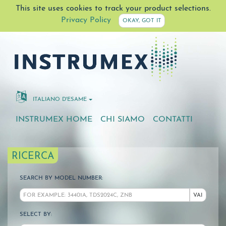
This site uses cookies to track your product selections.
Privacy Policy
OKAY, GOT IT
ITALIANO D'ESAME
INSTRUMEX HOME
CHI SIAMO
CONTATTI
RICERCA
SEARCH BY MODEL NUMBER:
VAI
SELECT BY: