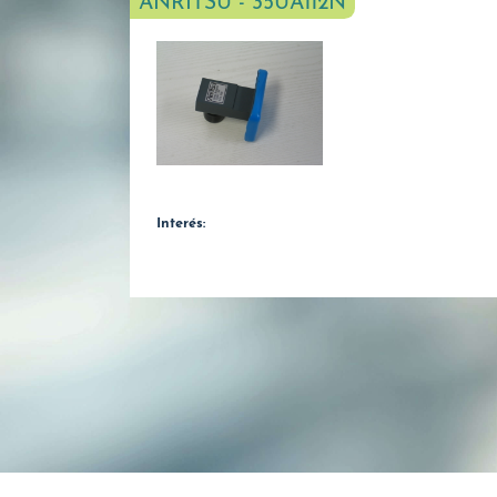
ANRITSU - 35UA112N
Interés: