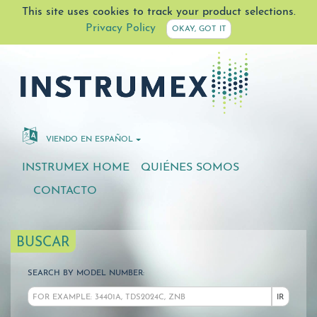
This site uses cookies to track your product selections.
Privacy Policy
OKAY, GOT IT
VIENDO EN ESPAÑOL
INSTRUMEX HOME
QUIÉNES SOMOS
CONTACTO
BUSCAR
SEARCH BY MODEL NUMBER:
IR