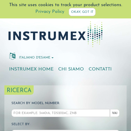
This site uses cookies to track your product selections.
Privacy Policy
OKAY, GOT IT
ITALIANO D'ESAME
INSTRUMEX HOME
CHI SIAMO
CONTATTI
RICERCA
SEARCH BY MODEL NUMBER:
VAI
SELECT BY: