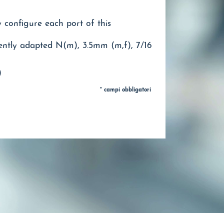
ly configure each port of this
ntly adapted N(m), 3.5mm (m,f), 7/16
)
* campi obbligatori