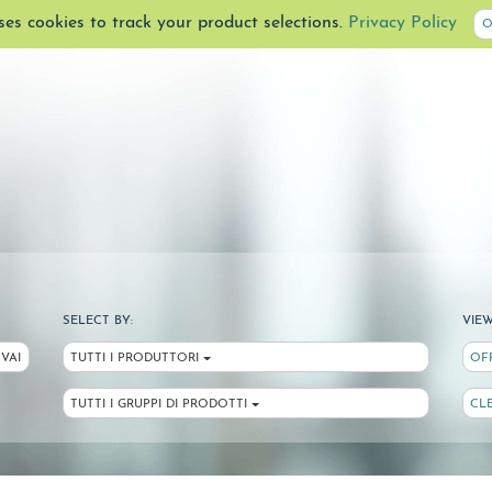
uses cookies to track your product selections.
Privacy Policy
O
SELECT BY:
VIEW
VAI
TUTTI I PRODUTTORI
OF
TUTTI I GRUPPI DI PRODOTTI
CL