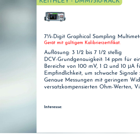
KEITHLEY - DMM7510-RACK
7½-Digit Graphical Sampling Multimete
Gerät mit gültigem Kalibrierzertifikat.
Auflösung: 3 1/2 bis 7 1/2 stellig
DCV-Grundgenauigkeit: 14 ppm für ein
Bereiche von 100 mV, 1 Ω und 10 μA fü
Empfindlichkeit, um schwache Signale
Genaue Messungen mit geringem Wide
versatzkompensierten Ohm-Werten, Vi
Interesse: