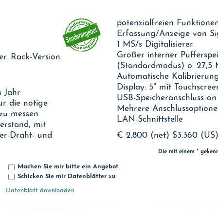
potenzialfreien Funktione
Erfassung/Anzeige von S
1 MS/s Digitalisierer
Großer interner Pufferspe
r. Rack-Version.
(Standardmodus) o. 27,5
Automatische Kalibrierun
Display: 5" mit Touchscree
 Jahr
USB-Speicheranschluss an 
r die nötige
Mehrere Anschlussoptione
 zu messen
LAN-Schnittstelle
rstand, mit
er-Draht- und
€ 2.800 (net)
$3.360 (US
Die mit einem * geken
Machen Sie mir bitte ein Angebot
Schicken Sie mir Datenblätter zu
Datenblatt downloaden